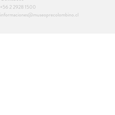
+56 2 2928 1500
informaciones@museoprecolombino.cl