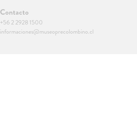
Contacto
+56 2 2928 1500
informaciones@museoprecolombino.cl