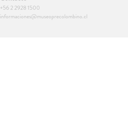
+56 2 2928 1500
informaciones@museoprecolombino.cl