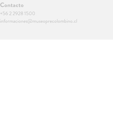
Contacto
+56 2 2928 1500
informaciones@museoprecolombino.cl