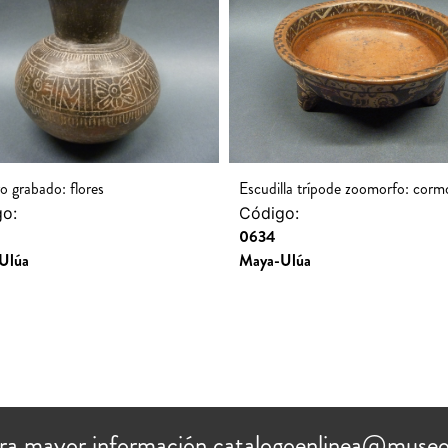
o grabado: flores
Escudilla trípode zoomorfo: corm
o:
Código:
0634
Ulúa
Maya-Ulúa
ra mayor información catalogoenlinea@museo