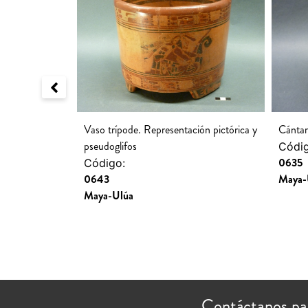
Vaso trípode. Representación pictórica y
Cántar
pseudoglifos
Códig
0635
Código:
0643
Maya-
Maya-Ulúa
Contáctanos pa