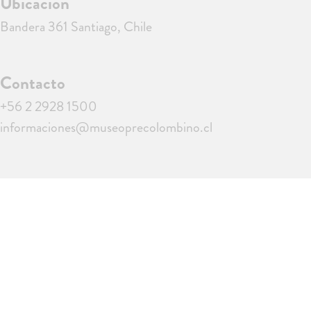
Ubicación
Bandera 361 Santiago, Chile
Contacto
+56 2 2928 1500
informaciones@museoprecolombino.cl