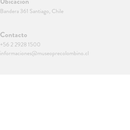
Ubicación
Bandera 361 Santiago, Chile
Contacto
+56 2 2928 1500
informaciones@museoprecolombino.cl