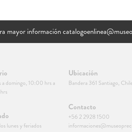
ra mayor información catalogoenlinea@museo
rio
Ubicación
 a domingo, 10:00 hrs a
Bandera 361 Santiago, Chil
hrs
Contacto
ado
+56 2 2928 1500
los lunes y feriados
informaciones@museopreco