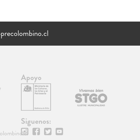
precolombino.cl
Apoyo
e
Siguenos:
lombino.cl