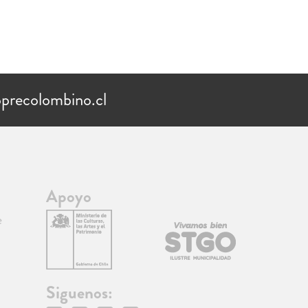
precolombino.cl
Apoyo
e
Siguenos: