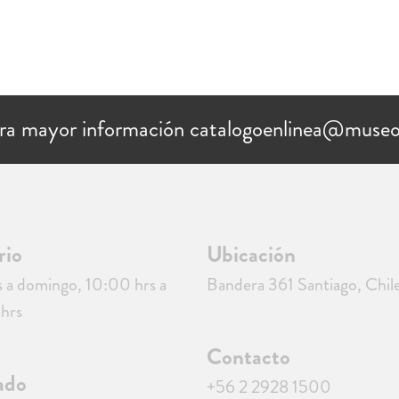
ra mayor información catalogoenlinea@museo
rio
Ubicación
 a domingo, 10:00 hrs a
Bandera 361 Santiago, Chil
hrs
Contacto
ado
+56 2 2928 1500