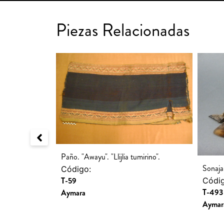
Piezas Relacionadas
Paño. "Awayu". "Llijlia tumirino".
Sonaja
Código:
T-59
Códig
T-493
Aymara
Aymar