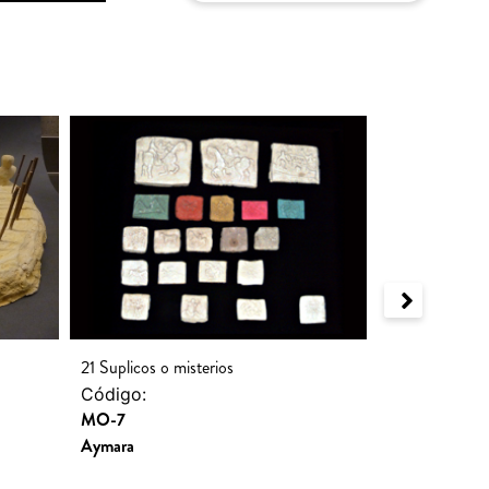
Mesa ritual
21 Suplicos o misterios
Código:
Código:
MO-6
MO-7
Aymara
Aymara