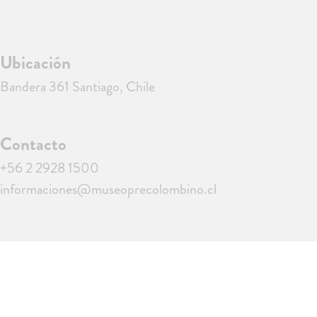
Ubicación
Bandera 361 Santiago, Chile
Contacto
+56 2 2928 1500
informaciones@museoprecolombino.cl