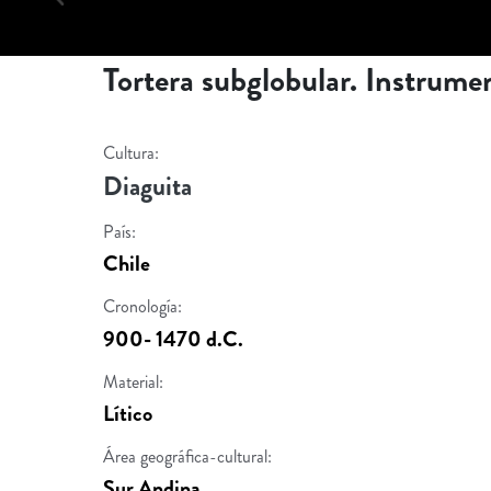
Tortera subglobular. Instrumen
Cultura:
Diaguita
País:
Chile
Cronología:
900- 1470 d.C.
Material:
Lítico
Área geográfica-cultural:
Sur Andina