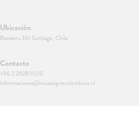
Ubicación
Bandera 361 Santiago, Chile
Contacto
+56 2 2928 1500
informaciones@museoprecolombino.cl