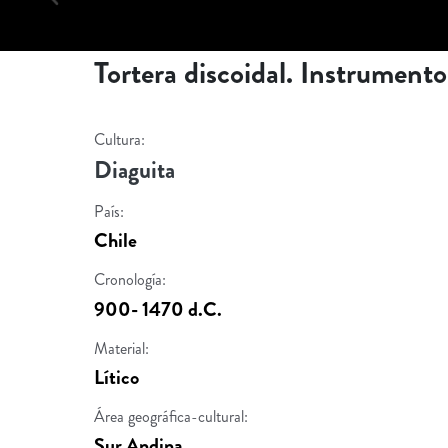
Tortera discoidal. Instrumento 
Cultura:
Diaguita
País:
Chile
Cronología:
900- 1470 d.C.
Material:
Lítico
Área geográfica-cultural:
Sur Andina