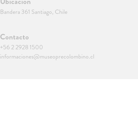
Ubicación
Bandera 361 Santiago, Chile
Contacto
+56 2 2928 1500
informaciones@museoprecolombino.cl