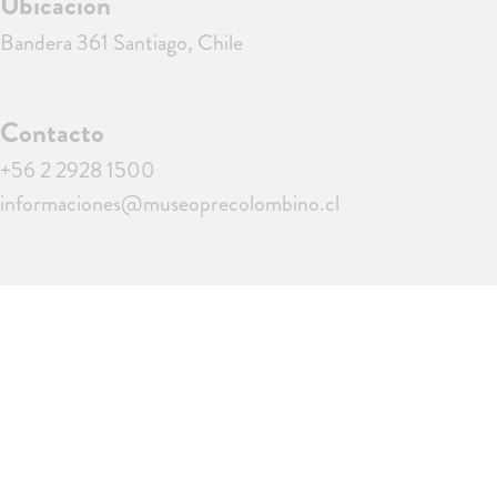
Ubicación
Bandera 361 Santiago, Chile
Contacto
+56 2 2928 1500
informaciones@museoprecolombino.cl