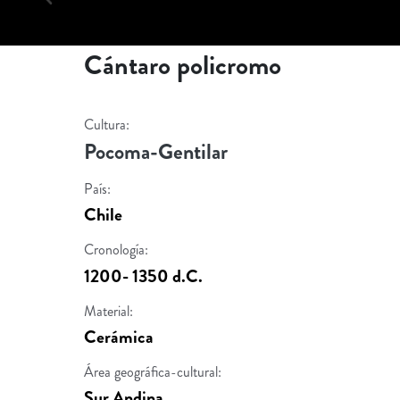
Cántaro policromo
Cultura:
Pocoma-Gentilar
País:
Chile
Cronología:
1200- 1350 d.C.
Material:
Cerámica
Área geográfica-cultural:
Sur Andina