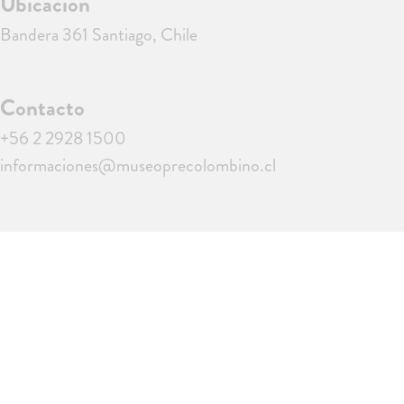
Ubicación
Bandera 361 Santiago, Chile
Contacto
+56 2 2928 1500
informaciones@museoprecolombino.cl