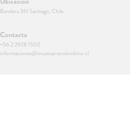
Ubicación
Bandera 361 Santiago, Chile
Contacto
+56 2 2928 1500
informaciones@museoprecolombino.cl