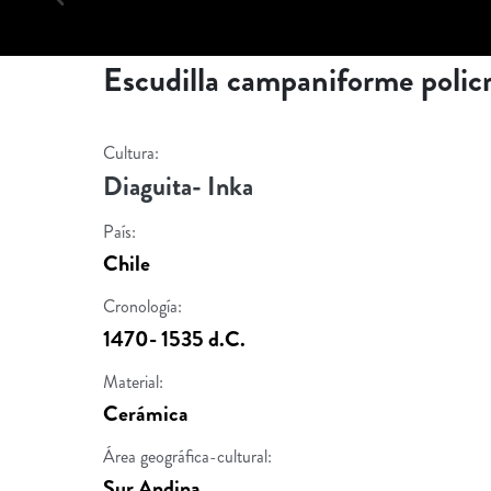
Escudilla campaniforme poli
Cultura:
Diaguita- Inka
País:
Chile
Cronología:
1470- 1535 d.C.
Material:
Cerámica
Área geográfica-cultural:
Sur Andina