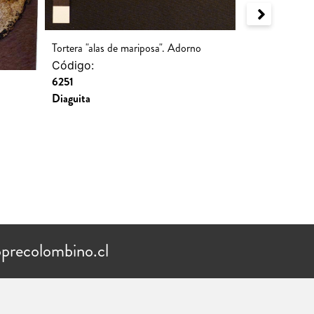
Tortera "alas de mariposa". Adorno
Pinza depilato
Código:
Código:
6251
6245
Diaguita
Diaguita
precolombino.cl