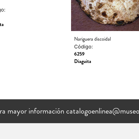
o:
ta
Nariguera discoidal
Código:
6259
Diaguita
ra mayor información catalogoenlinea@museo