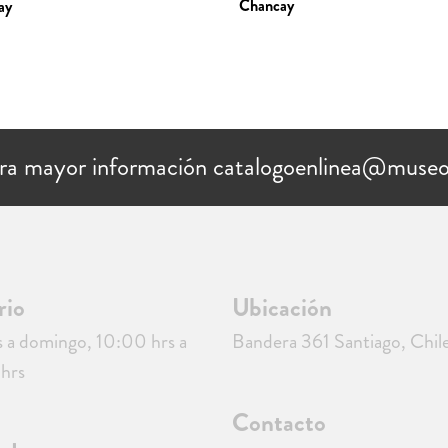
Chancay
ay
ra mayor información catalogoenlinea@museo
rio
Ubicación
 a domingo, 10:00 hrs a
Bandera 361 Santiago, Chil
hrs
Contacto