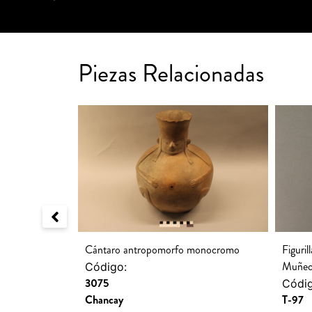
Piezas Relacionadas
Cántaro antropomorfo monocromo
Figuri
Muñec
Código:
3075
Códig
Chancay
T-97