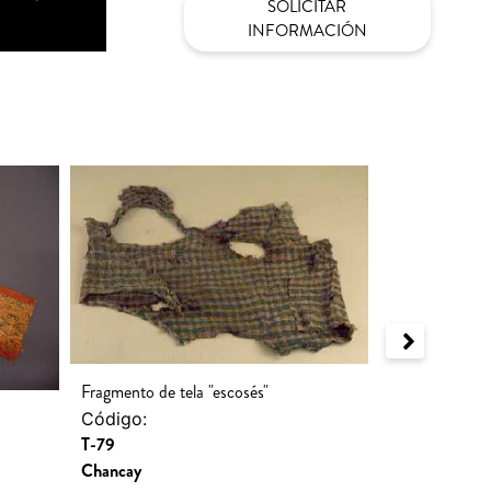
SOLICITAR
INFORMACIÓN
Fragmento de tela "escosés"
Fragmento de 
Código:
T-79
Código:
T-78
Chancay