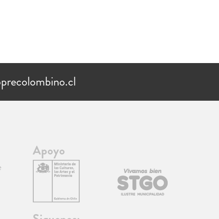
Chancay
precolombino.cl
Apoyo
e