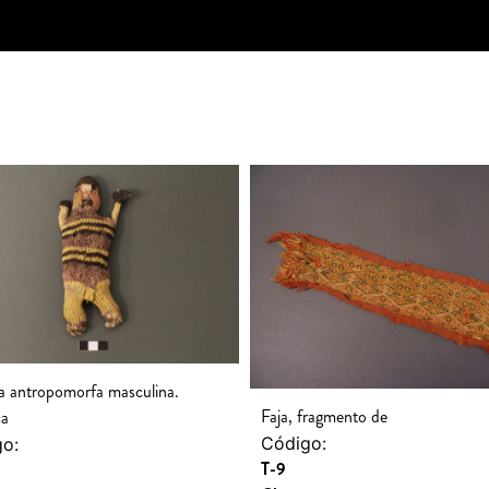
lla antropomorfa masculina.
Faja, fragmento de
a
Código:
o:
T-9