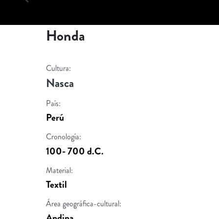
Honda
Cultura:
Nasca
País:
Perú
Cronología:
100- 700 d.C.
Material:
Textil
Área geográfica-cultural:
Andina