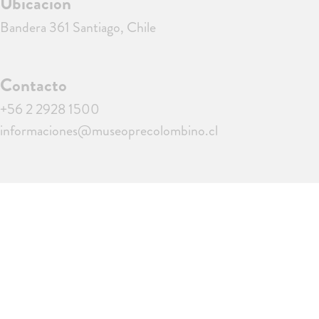
Ubicación
Bandera 361 Santiago, Chile
Contacto
+56 2 2928 1500
informaciones@museoprecolombino.cl