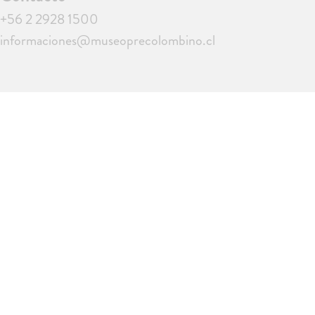
+56 2 2928 1500
informaciones@museoprecolombino.cl