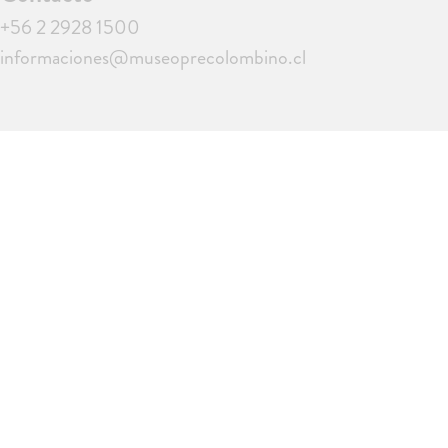
+56 2 2928 1500
informaciones@museoprecolombino.cl