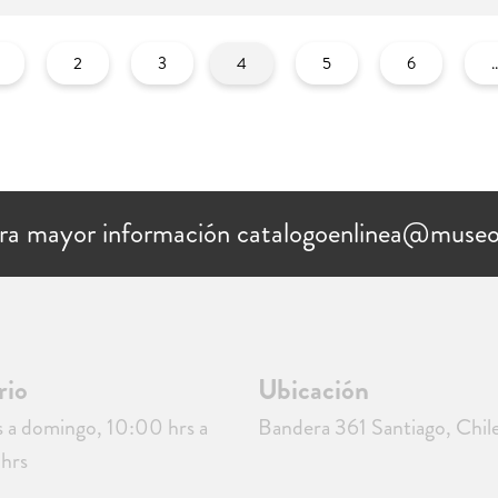
2
3
4
5
6
.
ra mayor información catalogoenlinea@museo
rio
Ubicación
 a domingo, 10:00 hrs a
Bandera 361 Santiago, Chil
hrs