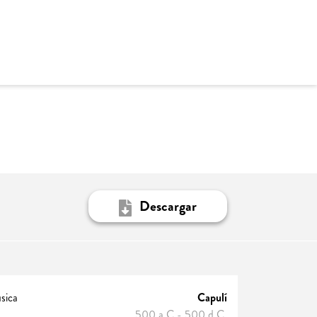
Descargar
sica
Capulí
500 a.C.- 500 d.C.