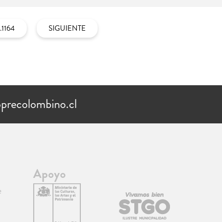
..1164
SIGUIENTE
precolombino.cl
Apoyo
e