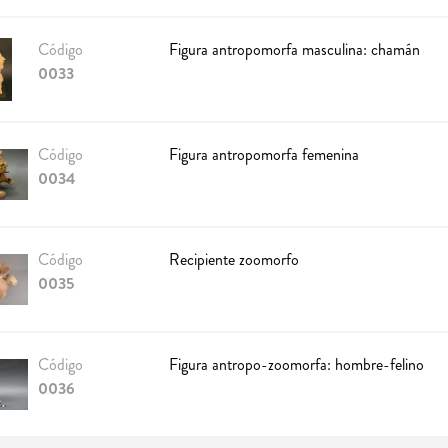
Código
Figura antropomorfa masculina: chamán
0033
Código
Figura antropomorfa femenina
0034
Código
Recipiente zoomorfo
0035
Código
Figura antropo-zoomorfa: hombre-felino
0036