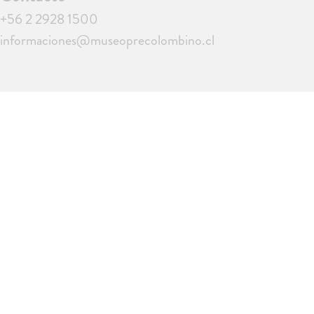
+56 2 2928 1500
informaciones@museoprecolombino.cl